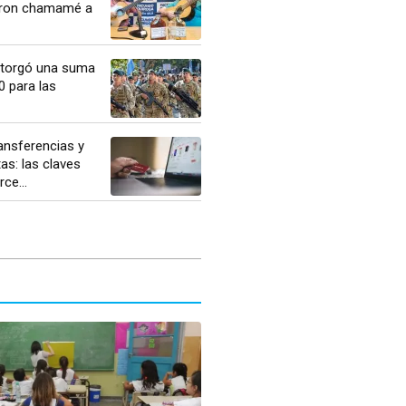
aron chamamé a
otorgó una suma
0 para las
ansferencias y
as: las claves
ce...