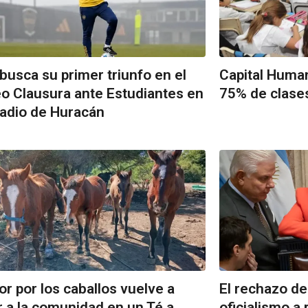
busca su primer triunfo en el
Capital Human
o Clausura ante Estudiantes en
75% de clases
tadio de Huracán
or por los caballos vuelve a
El rechazo de 
r a la comunidad en un Té a
oficialismo a r