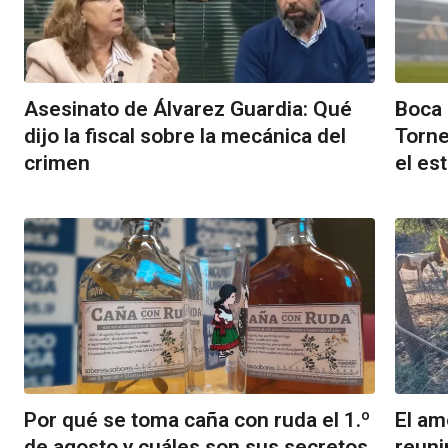
Asesinato de Álvarez Guardia: Qué
Boca 
dijo la fiscal sobre la mecánica del
Torne
crimen
el es
Por qué se toma caña con ruda el 1.º
El am
de agosto y cuáles son sus secretos
reuni