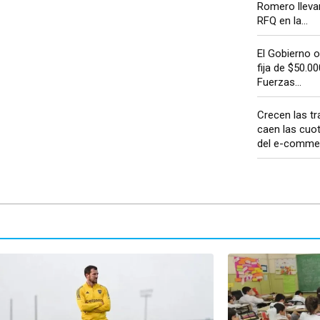
Romero llev
RFQ en la...
El Gobierno 
fija de $50.00
Fuerzas...
Crecen las tr
caen las cuot
del e-commer