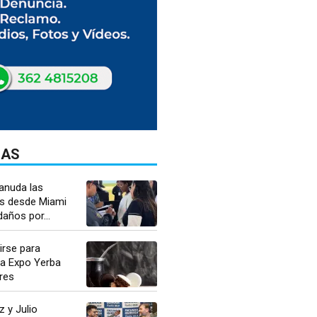
DAS
anuda las
s desde Miami
daños por...
irse para
 la Expo Yerba
res
 y Julio