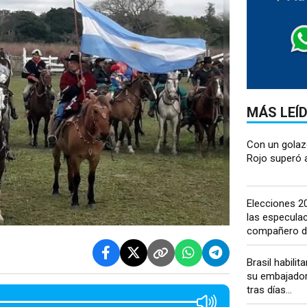
MÁS LEÍ
Con un golazo
Rojo superó a 
Elecciones 20
las especulac
compañero de
Brasil habilit
su embajador
tras días...