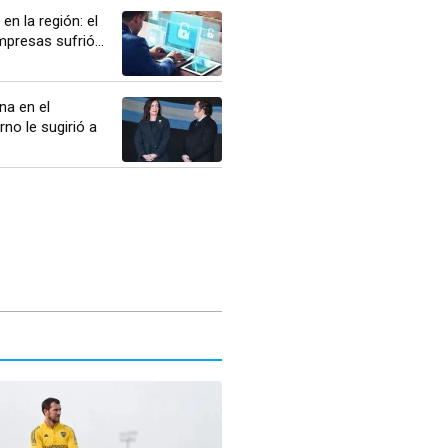
 en la región: el
presas sufrió...
na en el
rno le sugirió a