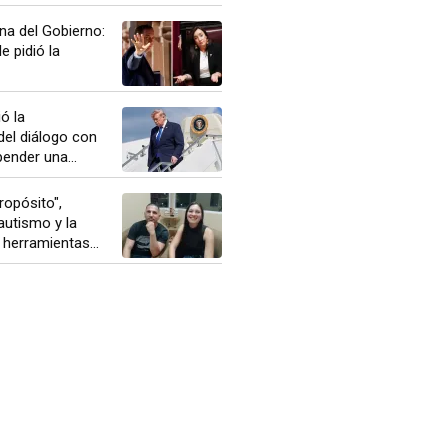
rna del Gobierno:
le pidió la
ó la
del diálogo con
pender una...
opósito",
autismo y la
herramientas...