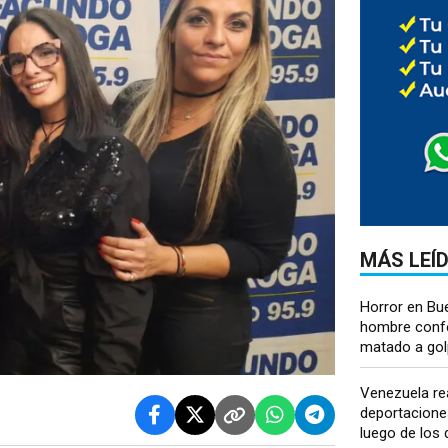
MÁS LEÍ
Horror en Bu
hombre conf
matado a golp
Venezuela re
deportacione
luego de los 