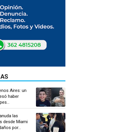
DAS
enos Aires: un
esó haber
es...
anuda las
s desde Miami
daños por...