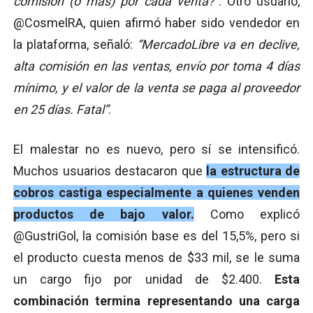
comisión (o más) por cada venta?”
. Otro usuario,
@CosmelRA, quien afirmó haber sido vendedor en
la plataforma, señaló:
“MercadoLibre va en declive,
alta comisión en las ventas, envío por toma 4 días
mínimo, y el valor de la venta se paga al proveedor
en 25 días. Fatal”
.
El malestar no es nuevo, pero sí se intensificó.
Muchos usuarios destacaron que
la estructura de
cobros castiga especialmente a quienes venden
productos de bajo valor.
Como explicó
@GustriGol, la comisión base es del 15,5%, pero si
el producto cuesta menos de $33 mil, se le suma
un cargo fijo por unidad de $2.400.
Esta
combinación termina representando una carga