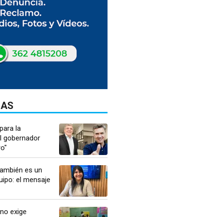
DAS
para la
el gobernador
o"
ambién es un
uipo: el mensaje
no exige