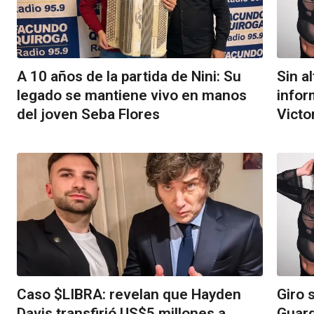
A 10 años de la partida de Nini: Su
Sin a
legado se mantiene vivo en manos
infor
del joven Seba Flores
Victo
Caso $LIBRA: revelan que Hayden
Giro 
Davis transfirió US$5 millones a
Guard