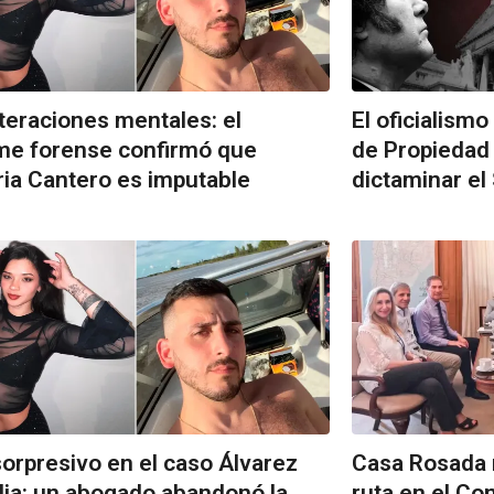
lteraciones mentales: el
El oficialismo
me forense confirmó que
de Propiedad 
ria Cantero es imputable
dictaminar el
sorpresivo en el caso Álvarez
Casa Rosada 
ia: un abogado abandonó la
ruta en el Co