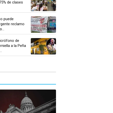
 75% de clases
no puede
urgente reclamo
...
icrófono de
niella a la Peña
..