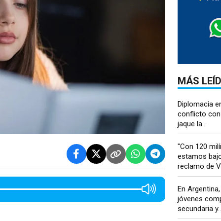
MÁS LEÍ
Diplomacia en
conflicto con
jaque la...
"Con 120 mil
estamos bajo
reclamo de Vil
En Argentina,
jóvenes comp
secundaria y..