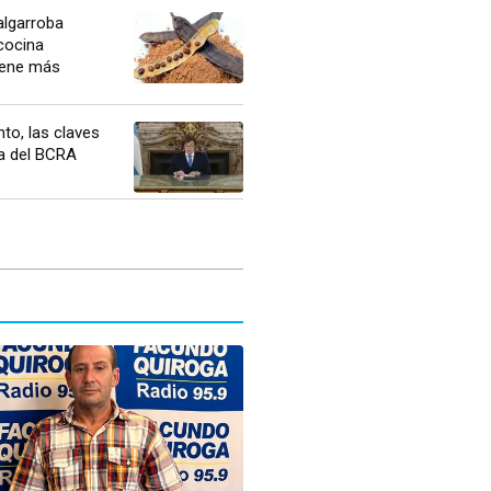
algarroba
cocina
Tiene más
to, las claves
a del BCRA