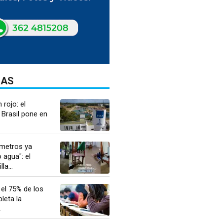
DAS
 rojo: el
 Brasil pone en
ímetros ya
 agua": el
la...
 el 75% de los
leta la
.