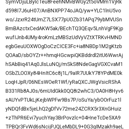
SymVDjuLBylcTeu8FeehNMvBWGy2t5oVMm1VjRk
d598I7J6uH07/AnBNXPP74oJAQ/yw+YLC1lnU5vo
wo/JzxrR24tUmZ7LSX77pUOZb31APq79ybMVUSn
BmBAzctxCedAKW5ak/BEchTQ3QEqv5LnhVgF9Kjp
wufIJnb4UMy4roKmLzMBSzUdVyVZtXTRKvHMND
egbGeuUOXWOgDoCzCICE3Fc+ia8NBDp1M2gKtzb
QOAaD/sbOYZr++hmqHGcwpiQKBddrdl2itU6WwrAj
hSAbBiq41Aq0JlsLuNQj/mSkS8NdeGagVGXCvaM1
OSbZLOOXy84HnItC6c8j1L/9aIR7UUkY78YPdME0k
LoqHJpR/06NEsWOeR1Wf/yRaQXCJWgVsicRShA
B331Rb8AJ0s/6mUIdGkk0QQ8i2whC3/OA0H8Hyv6
sAUYvPTUkLjKejbWPFw9Bs7P/oSuYa/ybOOrFuz1l
yNDQfdBx5jeLhQ2gDfVv72me24ZCRX5r3XnGHuiz
+zThPR6Evi7yuchYay3BrPovzlc+04HneTcDe5XA9
TPBQr3FvWd6sNcijPJQLeMbDL9+0G3gIMzakh9aeL