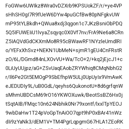
FoGWw6UWIkz8Wra0vDZXrb9KPSUokZF/r/+ye4VP
sHhSH0gI7R9fUeW6DYw4puGCfBw80pNFgkvUW
mP95tYLBkdh+QWua8xdj3qgon1c7JKzBsniObPDQ
5Q5IFUWEIiU1lvyaZsqyqc0X0Vf7nv/FrA9Ne6a8CRn
Z5IAQVdGdCKXmMo8R95cBWawRF1NYzleUmdlRI
o/YEFxXhSvz+NEKN1UbMeN+sjmR1gEU4CnFRstR
zO/6L/DGmd84nLXOvVU+Wa/TcO+2/+kq2jEjcJ1+c
0LiUyUUjpz/aG+ZSvUaqEAobZRYWhiq8CMqNbhG2
r/Il6Pe2Gt5EMOgP9SbEfhpW5ULj0UpUyIx9VmAwK
eJEDUDIy9L/uB0GdL/qeyhs6QukonotU+8d6grfqnW
sMhmUBDCsM69rO16YKWOXuwk/BeotSsBZ6Hx0j
tSqtAIB/FMqc10n624Nbhik0Nr79xontf/lxxlTpYEOJ
9wbDaHw1T24pVoGpTnAiOO7qpt9hP0xBAr41nWz
dIi9zYaNk3/dEM1V+TM4PgrLqpgmG67HLA1ZEoRK