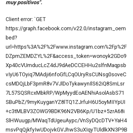
muy positivos".
Client error: `GET
https://graph.facebook.com/v22.0/instagram_oem
bed?
url=https%3A%2F%2Fwww.instagram.com%2Fp%2F
DZpmZEMDZYL%2F&access_token=wonoyk2GDo9
Xp40cVUmducLcZ4dJ9dAeDCCEHHu2slfnMaqpsb
vIyU6TOyiq7MAdji6nfoGfLCqOUryRsCUNsg0soveC
csMDQjLbF3pmR8v7VJlDoTykawynIlS62iQ8SmLsr
7L57SQSRcxMbkRP/WpMyydEoAENhiAsolAsbS71
SBuPbZ/9myKuyganYZ8lTQ1ZJrfuH6U5oyMIIYpUI
+c3tMLBV3ZOWG9BDK96N2VB6Kp/U1bz+5zrA68i
SlHWuugp/MWaqTdUgeuAypc/VnSyDQcDTV+YaH4
msvPqQjkfyIwUDojvkGVJhwS3uXIqyTUldlkXN3P9B