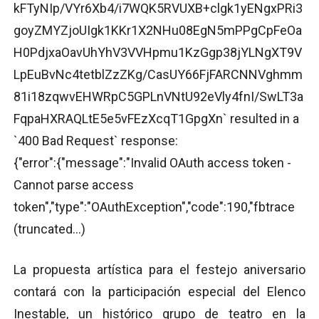
kFTyNIp/VYr6Xb4/i7WQK5RVUXB+clgk1yENgxPRi3
goyZMYZjoUIgk1KKr1X2NHu08EgN5mPPgCpFeOa
H0PdjxaOavUhYhV3VVHpmu1KzGgp38jYLNgXT9V
LpEuBvNc4tetblZzZKg/CasUY66FjFARCNNVghmm
81i18zqwvEHWRpC5GPLnVNtU92eVly4fnI/SwLT3a
FqpaHXRAQLtE5e5vFEzXcqT1GpgXn` resulted in a
`400 Bad Request` response:
{"error":{"message":"Invalid OAuth access token -
Cannot parse access
token","type":"OAuthException","code":190,"fbtrace
(truncated...)
La propuesta artística para el festejo aniversario
contará con la participación especial del Elenco
Inestable, un histórico grupo de teatro en la