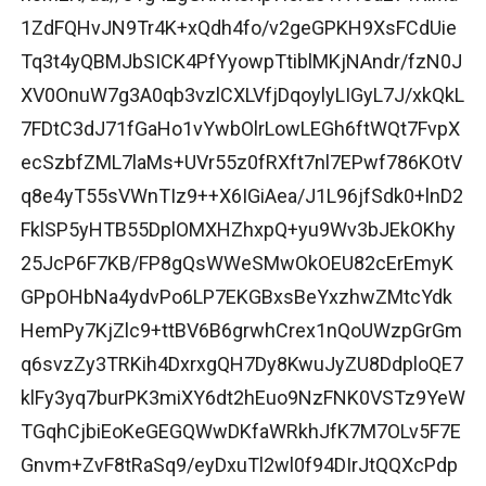
1ZdFQHvJN9Tr4K+xQdh4fo/v2geGPKH9XsFCdUie
Tq3t4yQBMJbSICK4PfYyowpTtiblMKjNAndr/fzN0J
XV0OnuW7g3A0qb3vzlCXLVfjDqoylyLIGyL7J/xkQkL
7FDtC3dJ71fGaHo1vYwbOlrLowLEGh6ftWQt7FvpX
ecSzbfZML7laMs+UVr55z0fRXft7nl7EPwf786KOtV
q8e4yT55sVWnTIz9++X6IGiAea/J1L96jfSdk0+lnD2
FklSP5yHTB55DplOMXHZhxpQ+yu9Wv3bJEkOKhy
25JcP6F7KB/FP8gQsWWeSMwOkOEU82cErEmyK
GPpOHbNa4ydvPo6LP7EKGBxsBeYxzhwZMtcYdk
HemPy7KjZlc9+ttBV6B6grwhCrex1nQoUWzpGrGm
q6svzZy3TRKih4DxrxgQH7Dy8KwuJyZU8DdploQE7
klFy3yq7burPK3miXY6dt2hEuo9NzFNK0VSTz9YeW
TGqhCjbiEoKeGEGQWwDKfaWRkhJfK7M7OLv5F7E
Gnvm+ZvF8tRaSq9/eyDxuTl2wl0f94DIrJtQQXcPdp