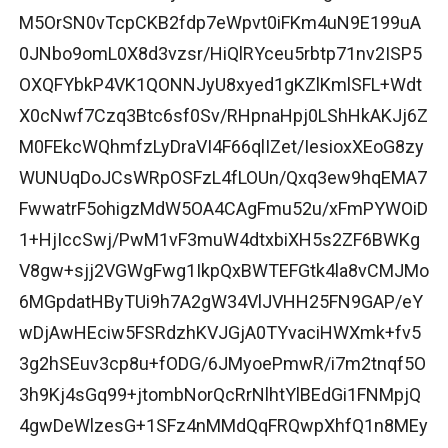
M5OrSN0vTcpCKB2fdp7eWpvt0iFKm4uN9E199uA
0JNbo9omL0X8d3vzsr/HiQlRYceu5rbtp71nv2ISP5
OXQFYbkP4VK1QONNJyU8xyed1gKZlKmlSFL+Wdt
X0cNwf7Czq3Btc6sf0Sv/RHpnaHpj0LShHkAKJj6Z
M0FEkcWQhmfzLyDraVI4F66qlIZet/IesioxXEoG8zy
WUNUqDoJCsWRpOSFzL4fLOUn/Qxq3ew9hqEMA7
FwwatrF5ohigzMdW5OA4CAgFmu52u/xFmPYWOiD
1+HjIccSwj/PwM1vF3muW4dtxbiXH5s2ZF6BWKg
V8gw+sjj2VGWgFwg1IkpQxBWTEFGtk4la8vCMJMo
6MGpdatHByTUi9h7A2gW34VlJVHH25FN9GAP/eY
wDjAwHEciw5FSRdzhKVJGjA0TYvaciHWXmk+fv5
3g2hSEuv3cp8u+fODG/6JMyoePmwR/i7m2tnqf5O
3h9Kj4sGq99+jtombNorQcRrNlhtYlBEdGi1FNMpjQ
4gwDeWlzesG+1SFz4nMMdQqFRQwpXhfQ1n8MEy