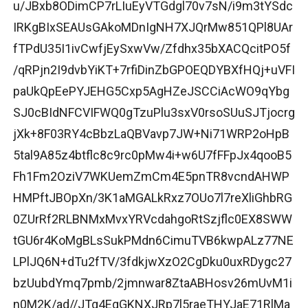
u/JBxb8ODimCP7rLIuEyVTGdgl70v7sN/i9m3tYSdc
IRKgBIxSEAUsGAkoMDnIgNH7XJQrMw851QPl8UAr
fTPdU35I1ivCwfjEySxwVw/Zfdhx35bXACQcitPO5f
/qRPjn2I9dvbYiKT+7rfiDinZbGPOEQDYBXfHQj+uVFI
paUkQpEePYJEHG5Cxp5AgHZeJSCCiAcWO9qYbg
SJ0cBIdNFCVIFWQ0gTzuPlu3sxV0rsoSUuSJTjocrg
jXk+8F03RY4cBbzLaQBVavp7JW+Ni71WRP2oHpB
5tal9A85z4btflc8c9rc0pMw4i+w6U7fFFpJx4qooB5
Fh1Fm2OziV7WKUemZmCm4E5pnTR8vcndAHWP
HMPftJBOpXn/3K1aMGALkRxz7OUo7l7reXliGhbRG
0ZUrRf2RLBNMxMvxYRVcdahgoRtSzjflc0EX8SWW
tGU6r4KoMgBLsSukPMdn6CimuTVB6kwpALz77NE
LPlJQ6N+dTu2fTV/3fdkjwXzO2CgDku0uxRDygc27
bzUubdYmq7pmb/2jmnwar8ZtaABHosv26mUvM1i
n0M2K/ad//JTg4EgGKNXJRp7l5raeTHYJaE71RlMa