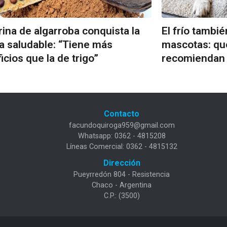
rina de algarroba conquista la
El frío tambié
a saludable: “Tiene más
mascotas: qu
icios que la de trigo”
recomiendan l
Contacto
facundoquiroga959@gmail.com
Whatsapp: 0362 - 4815208
Líneas Comercial: 0362 - 4815132
Dirección
Pueyrredón 804 - Resistencia
Chaco - Argentina
C.P.: (3500)