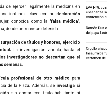
da de ejercer ilegalmente la medicina en
EPA Nº8: cua
enseñanza se
s una instancia clave con su
declaración
contención em
mujer, conocida como la
"falsa médica"
,
Ramón Dus cel
eña, donde permanece detenida.
del papa León 
urpación de títulos y honores, ejercicio
Orgullo chaq
ntual.
La investigación vincula, hasta el
Insaurralde f
los investigadores no descartan que el
certamen de a
as semanas.
ícula profesional de otro médico
para
ncia de la Plaza. Además, se
investiga si
nción
sin contar con título habilitante ni