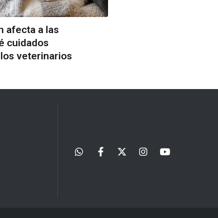
n afecta a las
é cuidados
os veterinarios