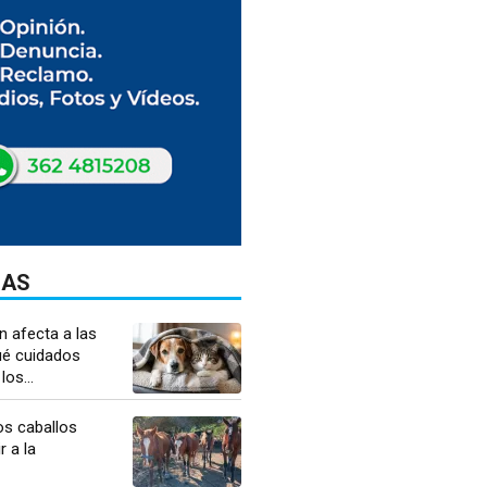
DAS
én afecta a las
é cuidados
os...
os caballos
r a la