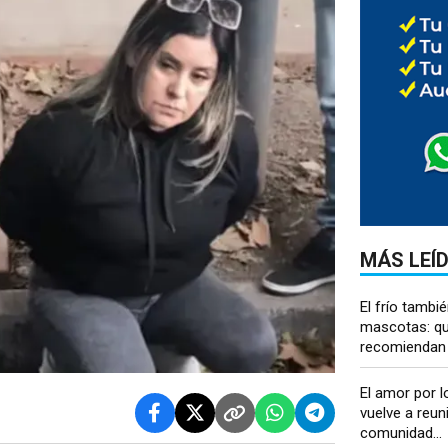
MÁS LEÍ
El frío tambi
mascotas: qu
recomiendan l
El amor por l
vuelve a reuni
comunidad...