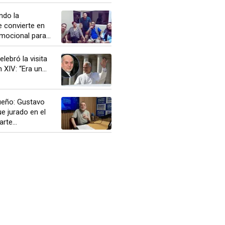
ndo la
 convierte en
ocional para...
ebró la visita
XIV: “Era un...
ueño: Gustavo
ue jurado en el
rte...