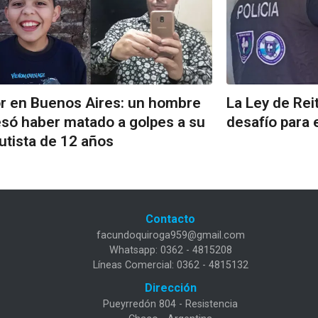
r en Buenos Aires: un hombre
La Ley de Rei
só haber matado a golpes a su
desafío para 
autista de 12 años
Contacto
facundoquiroga959@gmail.com
Whatsapp: 0362 - 4815208
Líneas Comercial: 0362 - 4815132
Dirección
Pueyrredón 804 - Resistencia