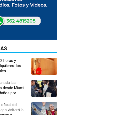
DAS
72 horas y
quileres: los
es...
anuda las
s desde Miami
daños por...
oficial del
apa visitará la
guay y...