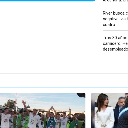
River busca c
negativa: visi
cuatro...
Tras 30 año
carnicero, H
desempleado 