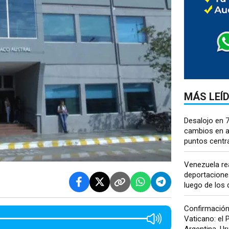
MÁS LEÍ
Desalojo en 
cambios en al
puntos central
Venezuela re
deportacione
luego de los 
Confirmación 
Vaticano: el P
Argentina, Uru