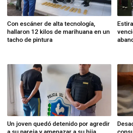
Con escáner de alta tecnología,
Estir
hallaron 12 kilos de marihuana en un
venci
tacho de pintura
aband
Un joven quedó detenido por agredir
Desac
a su pareja y amenazar a su hija
consu