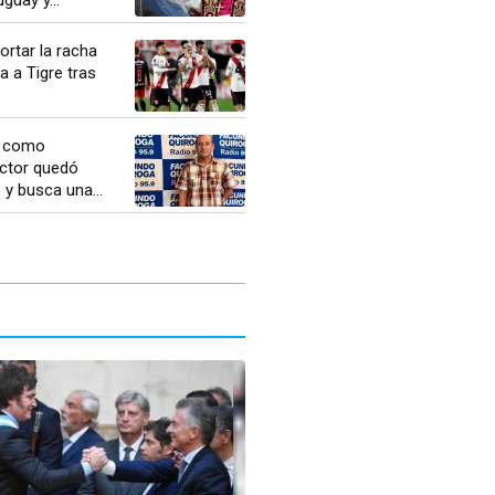
ortar la racha
ta a Tigre tras
s como
éctor quedó
y busca una...