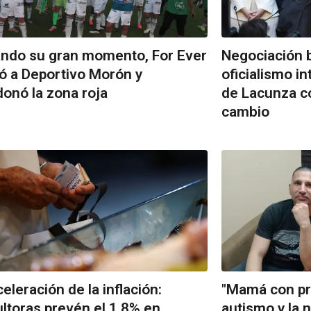
ando su gran momento, For Ever
Negociación b
ó a Deportivo Morón y
oficialismo in
onó la zona roja
de Lacunza c
cambio
eleración de la inflación:
"Mamá con pro
ltoras prevén el 1,8% en
autismo y la 