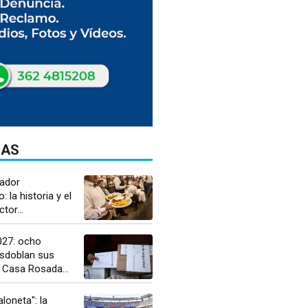
DAS
jador
 la historia y el
tor...
027: ocho
esdoblan sus
 Casa Rosada...
loneta": la