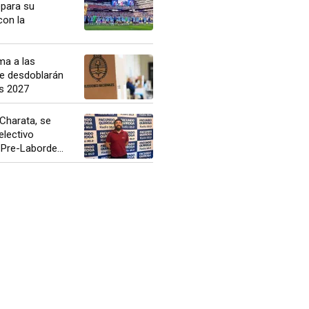
epara su
con la
a a las
ue desdoblarán
es 2027
Charata, se
electivo
 Pre-Laborde...