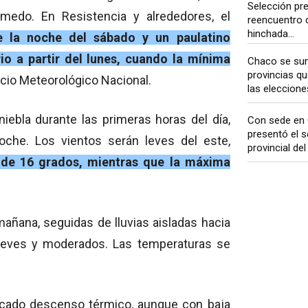
Selección pr
edo. En Resistencia y alrededores, el
reencuentro 
hinchada...
e la noche del sábado y un paulatino
o a partir del lunes, cuando la mínima
Chaco se sum
provincias q
icio Meteorológico Nacional.
las eleccion
ebla durante las primeras horas del día,
Con sede en 
presentó el s
che. Los vientos serán leves del este,
provincial del
 de 16 grados, mientras que la máxima
añana, seguidas de lluvias aisladas hacia
e leves y moderados. Las temperaturas se
arcado descenso térmico, aunque con baja