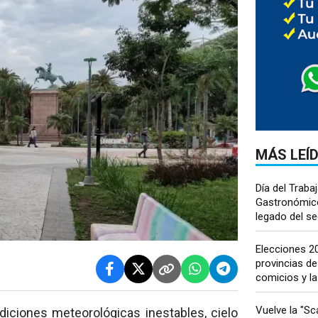
MÁS LEÍ
Día del Traba
Gastronómico:
legado del sec
Elecciones 2
provincias d
comicios y la
Vuelve la "Sca
iciones meteorológicas inestables, cielo