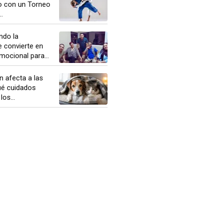
do con un Torneo
.
ndo la
 convierte en
ocional para...
én afecta a las
é cuidados
os...