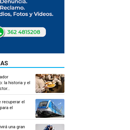
DAS
jador
 la historia y el
tor...
 recuperar el
para el
ivirá una gran