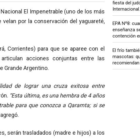
fiesta del ju
Internacional..
 Nacional El Impenetrable (uno de los más
e velan por la conservación del yaguareté,
EPA Nº8: cua
enseñanza se
contención em
rá, Corrientes) para que se aparee con el
El frío tambi
mascotas: qu
articulan acciones conjuntas entre las
recomiendan l
te Grande Argentino.
lidad de lograr una cruza exitosa entre
rón.
“Esta última, es una hembra de 4 años
etrable para que conozca a Qaramta; si se
, agregó.
, serán trasladados (madre e hijos) a los