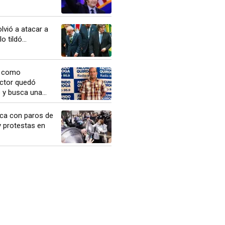
olvió a atacar a
o tildó...
s como
éctor quedó
y busca una...
ca con paros de
 protestas en