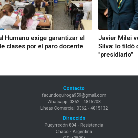
al Humano exige garantizar el
Javier Milei v
e clases por el paro docente
Silva: lo tildó
"presidiario"
Contacto
facundoquiroga959@gmail.com
Whatsapp: 0362 - 4815208
Líneas Comercial: 0362 - 4815132
Dirección
Pueyrredón 804 - Resistencia
Chaco - Argentina