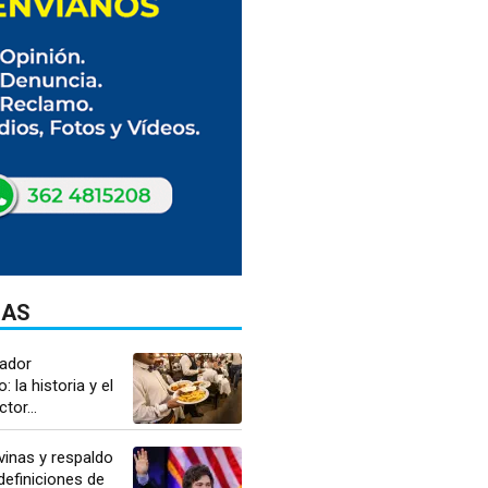
DAS
jador
 la historia y el
tor...
lvinas y respaldo
 definiciones de