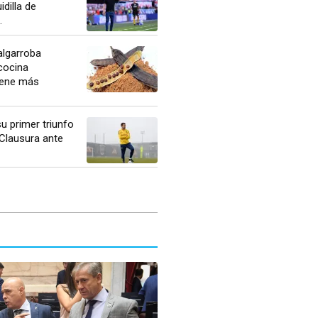
idilla de
.
algarroba
cocina
Tiene más
u primer triunfo
 Clausura ante