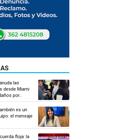
DAS
anuda las
s desde Miami
daños por...
ambién es un
uipo: el mensaje
uerda floja: la