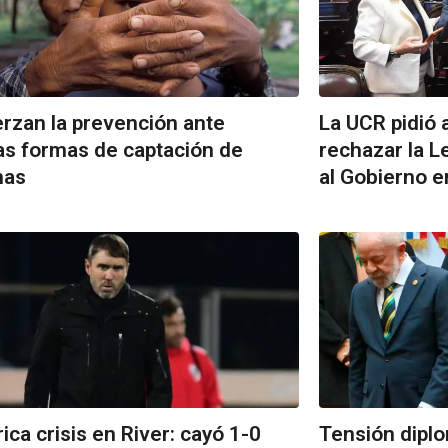
rzan la prevención ante
La UCR pidió 
s formas de captación de
rechazar la L
mas
al Gobierno e
rica crisis en River: cayó 1-0
Tensión diplom