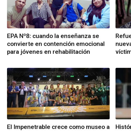
EPA Nº8: cuando la enseñanza se
Refue
convierte en contención emocional
nueva
para jóvenes en rehabilitación
vícti
El Impenetrable crece como museo a
Histó