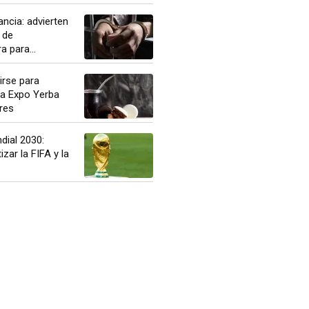
ancia: advierten
 de
a para...
irse para
 la Expo Yerba
res
ndial 2030:
izar la FIFA y la