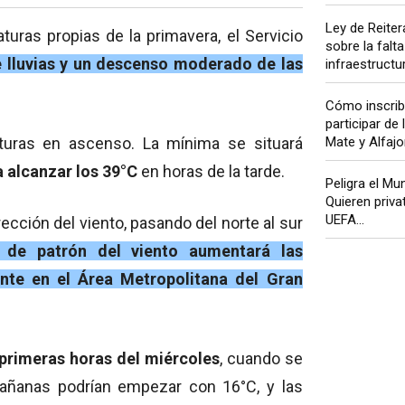
Ley de Reiter
uras propias de la primavera, el Servicio
sobre la falta
e lluvias y un descenso moderado de las
infraestructur
Cómo inscrib
participar de
uras en ascenso. La mínima se situará
Mate y Alfajo
 alcanzar los 39°C
en horas de la tarde.
Peligra el Mu
Quieren privat
UEFA...
rección del viento, pasando del norte al sur
 de patrón del viento aumentará las
ente en el Área Metropolitana del Gran
 primeras horas del miércoles
, cuando se
añanas podrían empezar con 16°C, y las