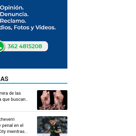
DAS
mira de las
a que buscan...
Echeverri
 penal en el
ty mientras...