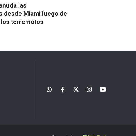
anuda las
s desde Miami luego de
 los terremotos