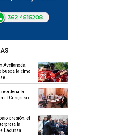
DAS
n Avellaneda:
e busca la cima
se...
reordena la
en el Congreso
ajo presión: el
terpreta la
de Lacunza