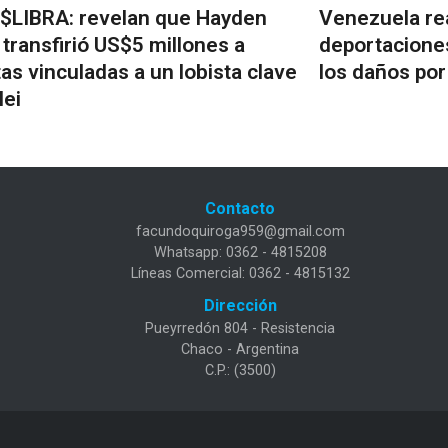
$LIBRA: revelan que Hayden
Venezuela re
 transfirió US$5 millones a
deportacione
as vinculadas a un lobista clave
los daños por
lei
Contacto
facundoquiroga959@gmail.com
Whatsapp: 0362 - 4815208
Líneas Comercial: 0362 - 4815132
Dirección
Pueyrredón 804 - Resistencia
Chaco - Argentina
C.P.: (3500)