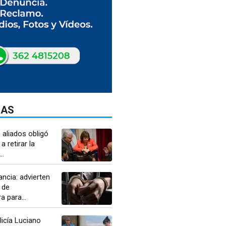
DAS
 aliados obligó
a retirar la
..
ancia: advierten
 de
a para...
licía Luciano