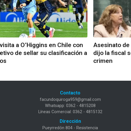
visita a O’Higgins en Chile con
Asesinato de
jetivo de sellar su clasificación a
dijo la fiscal
vos
crimen
Contacto
facundoquiroga959@gmail.com
Whatsapp: 0362 - 4815208
Líneas Comercial: 0362 - 4815132
Dirección
Pueyrredón 804 - Resistencia