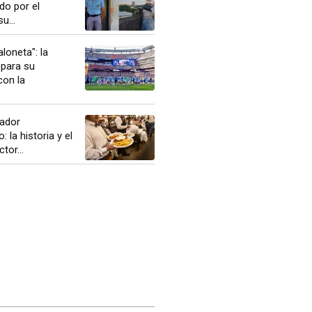
do por el
u...
loneta": la
epara su
con la
jador
 la historia y el
tor...