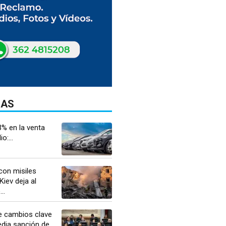
DAS
3% en la venta
o:...
con misiles
Kiev deja al
..
e cambios clave
edia sanción de