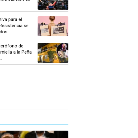
iva para el
 Resistencia se
dos...
icrófono de
niella a la Peña
..