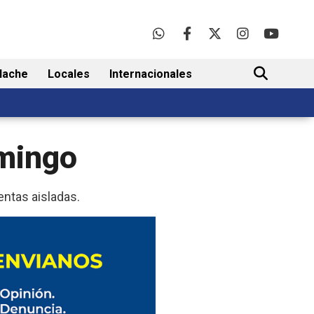
lache
Locales
Internacionales
BUSCAR
omingo
entas aisladas.