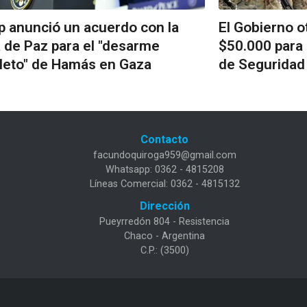
 anunció un acuerdo con la
El Gobierno o
 de Paz para el "desarme
$50.000 para
leto" de Hamás en Gaza
de Seguridad
Contacto
facundoquiroga959@gmail.com
Whatsapp: 0362 - 4815208
Líneas Comercial: 0362 - 4815132
Dirección
Pueyrredón 804 - Resistencia
Chaco - Argentina
C.P.: (3500)