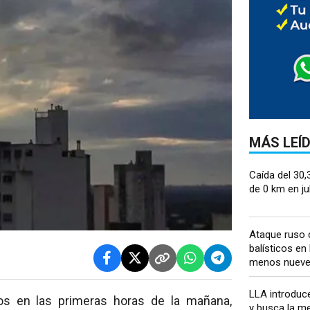
MÁS LEÍ
Caída del 30,
de 0 km en juli
Ataque ruso 
balísticos en 
menos nueve.
LLA introduc
os en las primeras horas de la mañana,
y busca la m