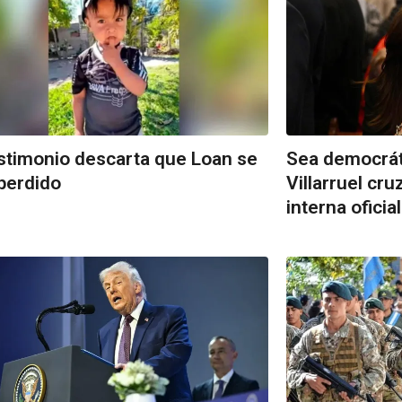
stimonio descarta que Loan se
Sea democráti
perdido
Villarruel cruz
interna oficial