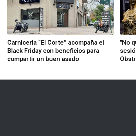
Carniceria “El Corte” acompaña el
"No q
Black Friday con beneficios para
sesió
compartir un buen asado
Obstr