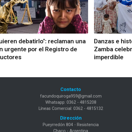
uieren debatirlo": reclaman una
Danzas e his
n urgente por el Registro de
Zamba celebr
uctores
imperdible
Contacto
facundoquiroga959@gmail.com
Whatsapp: 0362 - 4815208
Líneas Comercial: 0362 - 4815132
Dirección
Pueyrredón 804 - Resistencia
Chaco - Argentina