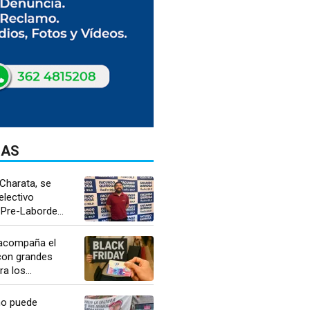
DAS
Charata, se
electivo
 Pre-Laborde...
 acompaña el
 con grandes
a los...
no puede