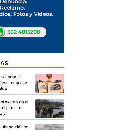
DAS
iva para el
 Resistencia se
dos...
 proyecto en el
 tipificar el
y...
 último clásico