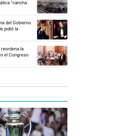
ática "cancha
rna del Gobierno:
le pidió la
reordena la
en el Congreso