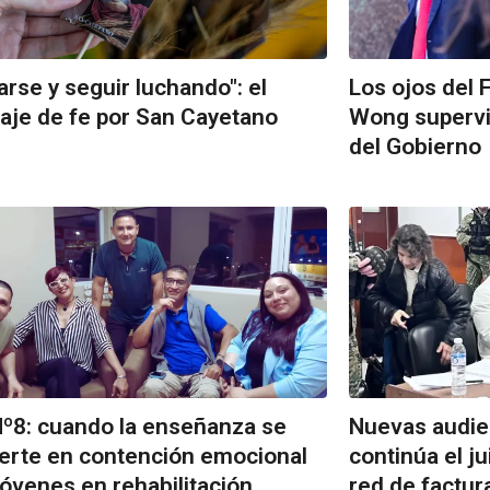
arse y seguir luchando": el
Los ojos del 
je de fe por San Cayetano
Wong supervis
del Gobierno
º8: cuando la enseñanza se
Nuevas audie
erte en contención emocional
continúa el ju
jóvenes en rehabilitación
red de factur