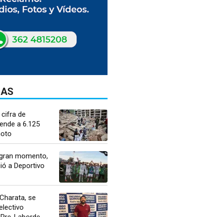
DAS
 cifra de
ende a 6.125
moto
 gran momento,
ió a Deportivo
Charata, se
electivo
 Pre-Laborde...