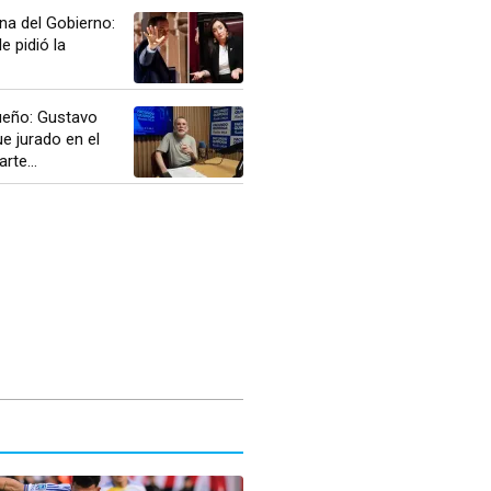
rna del Gobierno:
le pidió la
ueño: Gustavo
ue jurado en el
rte...