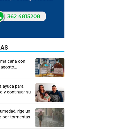
DAS
oma caña con
 agosto...
a ayuda para
co y continuar su
umedad, rige un
lo por tormentas