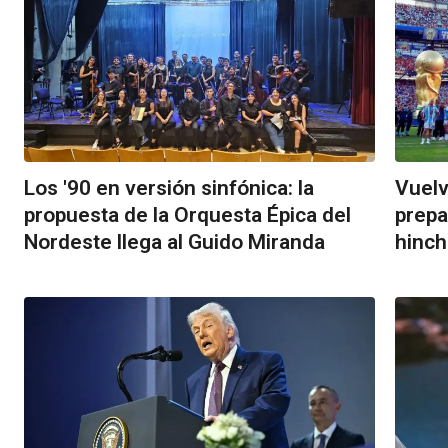
Los '90 en versión sinfónica: la
Vuelv
propuesta de la Orquesta Épica del
prepa
Nordeste llega al Guido Miranda
hinch