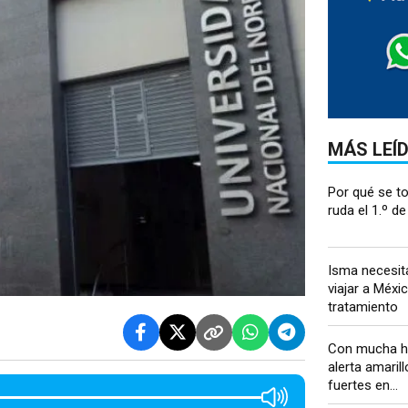
MÁS LEÍ
Por qué se t
ruda el 1.º de
Isma necesit
viajar a Méxi
tratamiento
Con mucha h
alerta amaril
fuertes en...