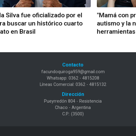
a Silva fue oficializado por el
"Mamá con pro
ra buscar un histórico cuarto
autismo y la 
to en Brasil
herramientas
Contacto
facundoquiroga959@gmail.com
Whatsapp: 0362 - 4815208
Líneas Comercial: 0362 - 4815132
Dirección
Pueyrredón 804 - Resistencia
Chaco - Argentina
C.P.: (3500)