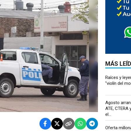
MÁS LEÍ
Raíces y leyen
"violín del mo
Agosto arran
ATE, CTERA y
el...
Oferta millon