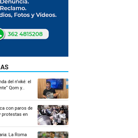
DAS
da del n'viké: el
nte" Qom y...
ca con paros de
 protestas en
aria: La Roma