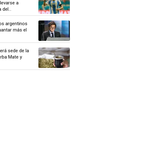
llevarse a
del...
os argentinos
uantar más el
erá sede de la
erba Mate y