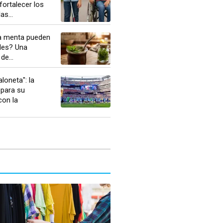
fortalecer los
as...
 la menta pueden
ales? Una
de...
loneta": la
epara su
con la