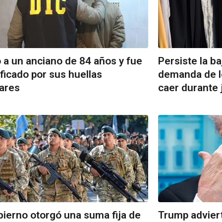
 a un anciano de 84 años y fue
Persiste la b
ificado por sus huellas
demanda de l
lares
caer durante 
bierno otorgó una suma fija de
Trump adviert