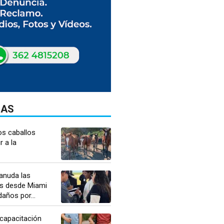
DAS
os caballos
r a la
anuda las
s desde Miami
daños por...
 capacitación