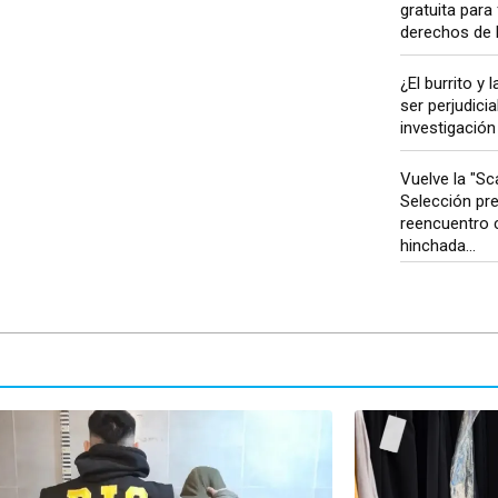
gratuita para 
derechos de l
¿El burrito y
ser perjudici
investigación 
Vuelve la "Sca
Selección pr
reencuentro 
hinchada...