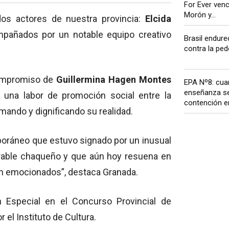
For Ever venc
Morón y...
dos actores de nuestra provincia:
Elcida
mpañados por un notable equipo creativo
Brasil endure
contra la pedof
 compromiso de
Guillermina Hagen Montes
EPA Nº8: cua
enseñanza se
zó una labor de promoción social entre la
contención em
ando y dignificando su realidad.
oráneo que estuvo signado por un inusual
trable chaqueño y que aún hoy resuena en
an emocionados”, destaca Granada.
ón Especial en el Concurso Provincial de
 el Instituto de Cultura.