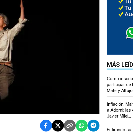
MÁS LEÍ
Cómo inscrib
participar de
Mate y Alfajo
Inflación, Ma
a Adorni: las
Javier Milei...
Estirando su