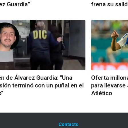
ez Guardia”
frena su sali
n de Álvarez Guardia: "Una
Oferta millon
sión terminó con un puñal en el
para llevarse
o"
Atlético
Contacto