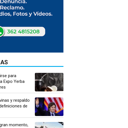
DAS
irse para
 la Expo Yerba
res
lvinas y respaldo
 definiciones de
 gran momento,