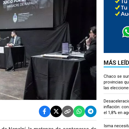
MÁS LEÍ
Chaco se sum
provincias q
las eleccion
Desaceleració
inflación: co
el 1,8% en ago
Isma necesit