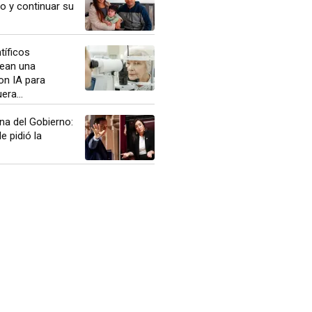
co y continuar su
ntíficos
rean una
on IA para
era...
rna del Gobierno:
le pidió la