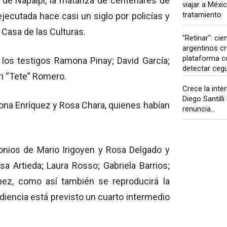
e de Napalpí, la matanza de centenares de
viajar a Méxi
tratamiento
jecutada hace casi un siglo por policías y
a Casa de las Culturas.
"Retinar": cie
argentinos c
plataforma c
e los testigos Ramona Pinay; David García;
detectar cegu
ri “Tete” Romero.
Crece la inte
Diego Santilli 
tona Enríquez y Rosa Chara, quienes habían
renuncia...
monios de Mario Irigoyen y Rosa Delgado y
sa Artieda; Laura Rosso; Gabriela Barrios;
hez, como así también se reproducirá la
udiencia está previsto un cuarto intermedio