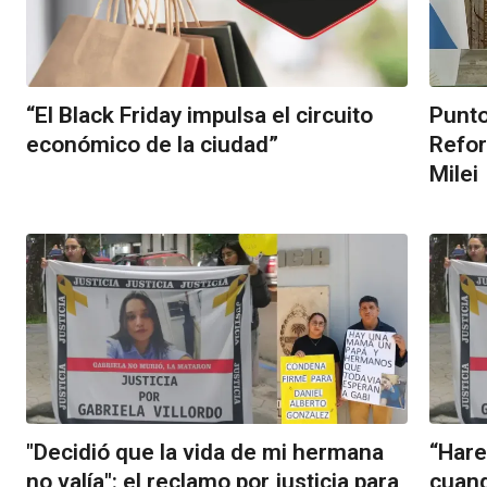
“El Black Friday impulsa el circuito
Punto
económico de la ciudad”
Refor
Milei
"Decidió que la vida de mi hermana
“Hare
no valía": el reclamo por justicia para
cuand