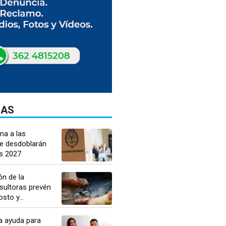
DAS
a a las
ue desdoblarán
es 2027
n de la
nsultoras prevén
sto y...
a ayuda para