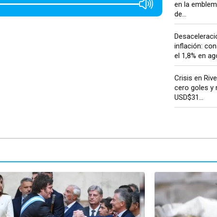
en la emblem
de...
Desaceleració
inflación: co
el 1,8% en ago
Crisis en Rive
cero goles y
USD$31...