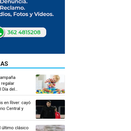
DAS
campaña
 regalar
 Día del...
is en River: cayó
io Central y
 último clásico