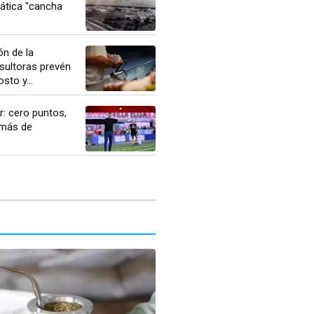
ática "cancha
n de la
nsultoras prevén
sto y...
r: cero puntos,
 más de