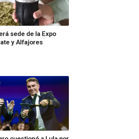
erá sede de la Expo
ate y Alfajores
aro cuestionó a Lula por