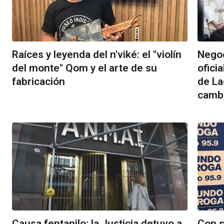
Raíces y leyenda del n'viké: el "violín
Negoc
del monte" Qom y el arte de su
ofici
fabricación
de La
camb
Causa fentanilo: la Justicia detuvo a
Con s