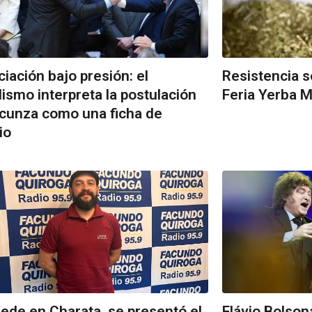
iación bajo presión: el
Resistencia s
alismo interpreta la postulación
Feria Yerba M
cunza como una ficha de
io
ede en Charata, se presentó el
Flávio Bolson