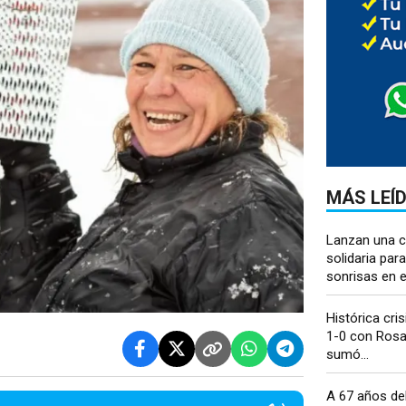
MÁS LEÍ
Lanzan una 
solidaria para
sonrisas en el
Histórica cris
1-0 con Rosar
sumó...
A 67 años del