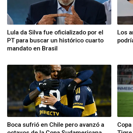
Lula da Silva fue oficializado por el
Los a
PT para buscar un histórico cuarto
podrí
mandato en Brasil
Boca sufrió en Chile pero avanzó a
Copa 
octavos de la Copa Sudamericana
Tigre