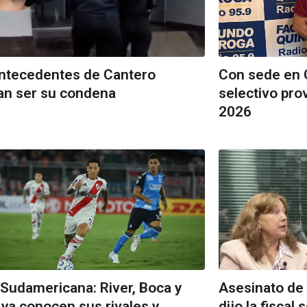
ntecedentes de Cantero
Con sede en C
an ser su condena
selectivo pro
2026
Sudamericana: River, Boca y
Asesinato de
 ya conocen sus rivales y
dijo la fiscal