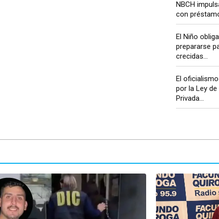
NBCH impuls
con préstam
El Niño oblig
prepararse pa
crecidas...
El oficialism
por la Ley de
Privada...