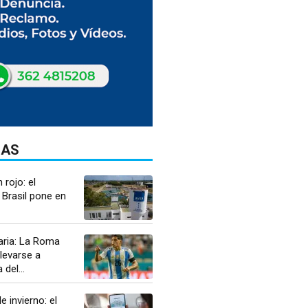
DAS
 rojo: el
 Brasil pone en
aria: La Roma
llevarse a
del...
 invierno: el