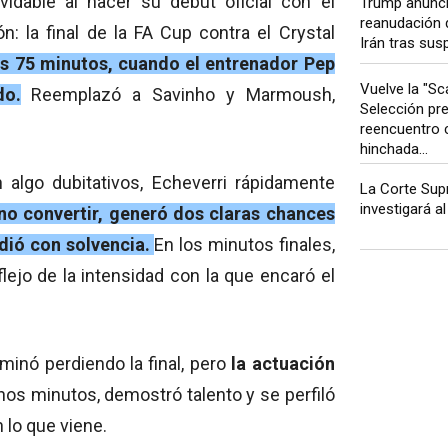
vidable al hacer su debut oficial con el
Trump anunci
reanudación 
 la final de la FA Cup contra el Crystal
Irán tras sus
os 75 minutos, cuando el entrenador Pep
Vuelve la "Sca
do.
Reemplazó a Savinho y Marmoush,
Selección pr
reencuentro 
hinchada...
lgo dubitativos, Echeverri rápidamente
La Corte Sup
investigará al 
no convertir, generó dos claras chances
dió con solvencia.
En los minutos finales,
eflejo de la intensidad con la que encaró el
rminó perdiendo la final, pero
la actuación
os minutos, demostró talento y se perfiló
 lo que viene.