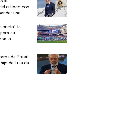
ó la
del diálogo con
pender una...
loneta": la
epara su
con la
rema de Brasil
hijo de Lula da...