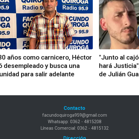
30 años como carnicero, Héctor
"Junto al caj
ó desempleado y busca una
hará Justicia
unidad para salir adelante
de Julián Gua
Contacto
facundoquiroga959@gmail.com
Whatsapp: 0362 - 4815208
Líneas Comercial: 0362 - 4815132
Dirección