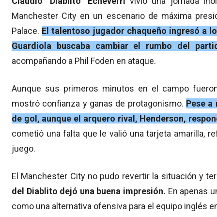
Claudio "Diablito" Echeverri
vivió una jornada inol
Manchester City en un escenario de máxima presión:
Palace.
El talentoso jugador chaqueño ingresó a l
Guardiola buscaba cambiar el rumbo del parti
acompañando a Phil Foden en ataque.
Aunque sus primeros minutos en el campo fueron a
mostró confianza y ganas de protagonismo.
Pese a 
de gol, aunque el arquero rival, Henderson, respon
cometió una falta que le valió una tarjeta amarilla, r
juego.
El Manchester City no pudo revertir la situación y te
del Diablito dejó una buena impresión.
En apenas un
como una alternativa ofensiva para el equipo inglés en