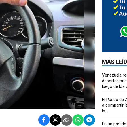
MÁS LEÍ
Venezuela re
deportacione
luego de los 
El Paseo de A
a compartir l
la...
En un partido