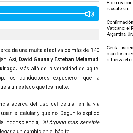
Boca reaccio
rescató un...
Confirmación 
Vaticano: el P
Argentina, Uru
Ceuta: ascien
erca de una multa efectiva de más de 140
muertos mie
an. Así,
David Gauna
y
Esteban Melamud
,
refuerza el co
uiroga.
Más allá de la veracidad de aquel
p, los conductores expusieron que la
ue a un estado que los multe.
cia acerca del uso del celular en la vía
 usan el celular y que no. Según lo explicó
la inconsciencia;
“el órgano más sensible
llegar a un cambio en el hábito.