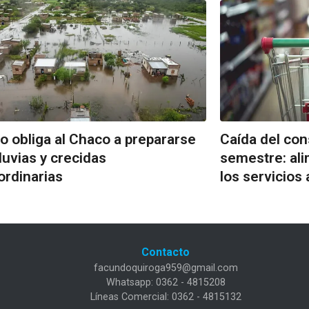
ño obliga al Chaco a prepararse
Caída del co
lluvias y crecidas
semestre: al
ordinarias
los servicios
Contacto
facundoquiroga959@gmail.com
Whatsapp: 0362 - 4815208
Líneas Comercial: 0362 - 4815132