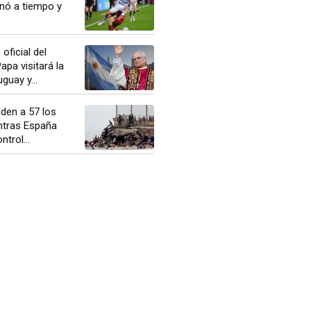
nó a tiempo y
oficial del
apa visitará la
guay y...
den a 57 los
ntras España
ntrol...