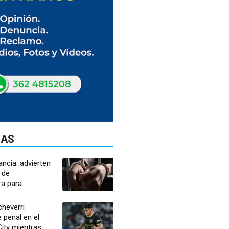
DAS
ancia: advierten
 de
a para...
Echeverri
 penal en el
ty mientras...