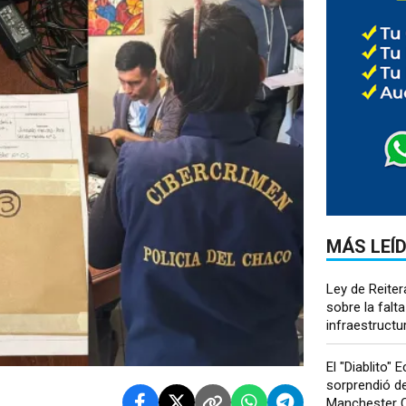
MÁS LEÍ
Ley de Reiter
sobre la falta
infraestructur
El "Diablito" 
sorprendió de
Manchester Ci