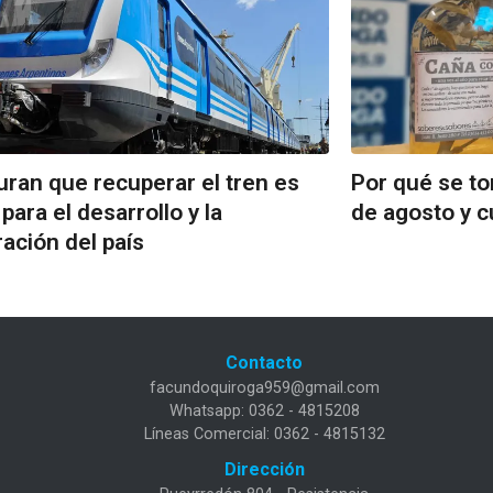
ran que recuperar el tren es
Por qué se to
 para el desarrollo y la
de agosto y c
ración del país
Contacto
facundoquiroga959@gmail.com
Whatsapp: 0362 - 4815208
Líneas Comercial: 0362 - 4815132
Dirección