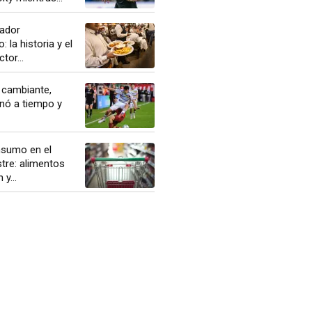
jador
 la historia y el
tor...
 cambiante,
nó a tiempo y
nsumo en el
tre: alimentos
y...