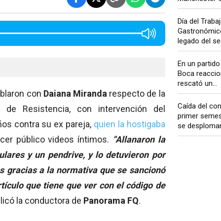
Día del Traba
Gastronómico:
legado del sec
En un partido
Boca reaccio
rescató un...
blaron con
Daiana Miranda
respecto de la
Caída del co
 de Resistencia, con intervención del
primer semes
os contra su ex pareja,
quien la hostigaba
se desploman 
cer público videos íntimos.
‘‘Allanaron la
lares y un pendrive, y lo detuvieron por
 es gracias a la normativa que se sancionó
tículo que tiene que ver con el código de
plicó la conductora de
Panorama FQ
.