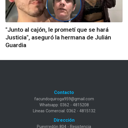
"Junto al cajón, le prometí que se hará
Justicia", aseguró la hermana de Julián
Guardia
Contacto
facundoquiroga959@gmail.com
Whatsapp: 0362 - 4815208
Líneas Comercial: 0362 - 4815132
Dirección
Pueyrredón 804 - Resistencia