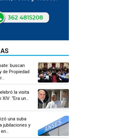
DAS
ate: buscan
y de Propiedad
...
ebró la visita
XIV: “Era un...
lizó una suba
a jubilaciones y
en...