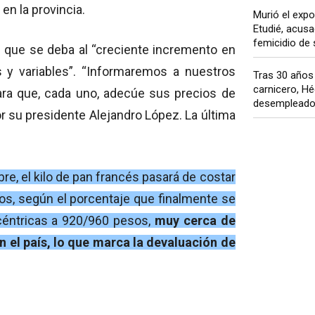
en la provincia.
Murió el expo
Etudié, acusa
femicidio de s
n que se deba al “creciente incremento en
 y variables”. “Informaremos a nuestros
Tras 30 año
carnicero, H
ra que, cada uno, adecúe sus precios de
desempleado 
r su presidente Alejandro López. La última
e, el kilo de pan francés pasará de costar
os, según el porcentaje que finalmente se
céntricas a 920/960 pesos,
muy cerca de
n el país, lo que marca la devaluación de