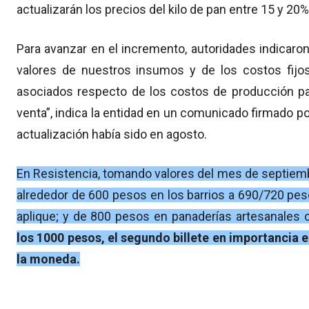
actualizarán los precios del kilo de pan entre 15 y 20% 
Para avanzar en el incremento, autoridades indicaro
valores de nuestros insumos y de los costos fijos
asociados respecto de los costos de producción pa
venta”, indica la entidad en un comunicado firmado po
actualización había sido en agosto.
En Resistencia, tomando valores del mes de septiembr
alrededor de 600 pesos en los barrios a 690/720 pes
aplique; y de 800 pesos en panaderías artesanales 
los 1000 pesos, el segundo billete en importancia e
la moneda.