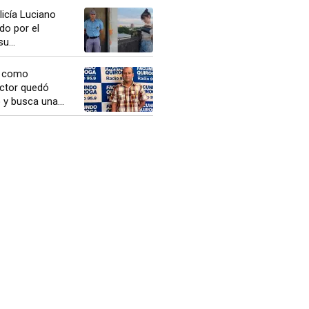
licía Luciano
do por el
u...
s como
éctor quedó
y busca una...