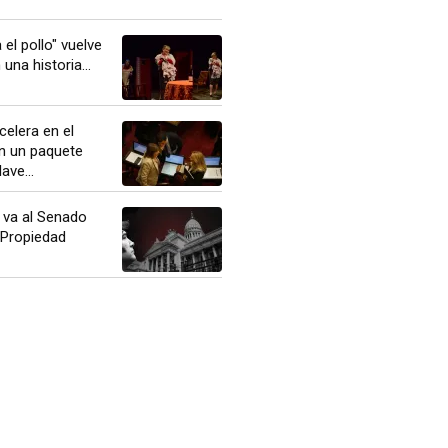
el pollo" vuelve
una historia...
celera en el
n un paquete
ve...
o va al Senado
 Propiedad