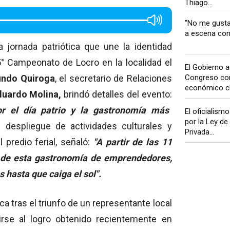
Thiago...
"No me gusta 
a escena con 
 jornada patriótica que une la identidad
 5° Campeonato de Locro en la localidad el
El Gobierno a
undo Quiroga
, el secretario de Relaciones
Congreso co
económico cla
duardo Molina,
brindó detalles del evento:
or el día patrio y la gastronomía más
El oficialism
por la Ley de
l despliegue de actividades culturales y
Privada...
predio ferial, señaló:
"A partir de las 11
r de esta gastronomía de emprendedores,
 hasta que caiga el sol".
ca tras el triunfo de un representante local
irse al logro obtenido recientemente en