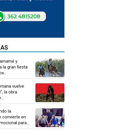
DAS
chamamé y
ga la gran fiesta
s...
semana vuelve
, la obra
..
ndo la
 convierte en
ocional para...