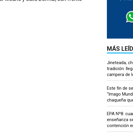
MÁS LEÍ
Jineteada, 
tradición: lle
campera de lo
Este fin de 
“Imago Mundi”
chaqueña que.
EPA Nº8: cua
enseñanza se
contención em