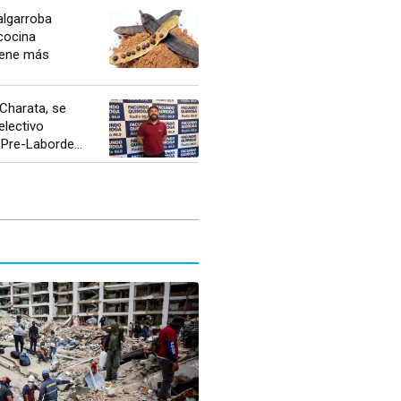
algarroba
cocina
Tiene más
Charata, se
electivo
 Pre-Laborde...