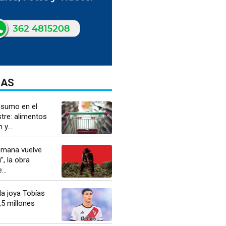
DAS
nsumo en el
tre: alimentos
y...
semana vuelve
, la obra
..
 la joya Tobías
,5 millones