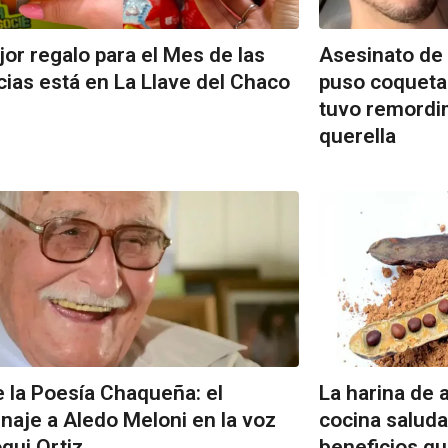
jor regalo para el Mes de las
Asesinato de 
cias está en La Llave del Chaco
puso coqueta 
tuvo remordim
querella
e la Poesía Chaqueña: el
La harina de 
aje a Aledo Meloni en la voz
cocina saluda
qui Ortiz
beneficios que