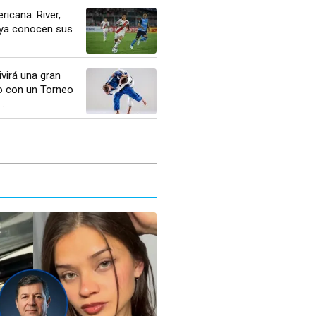
icana: River,
 ya conocen sus
ivirá una gran
do con un Torneo
.