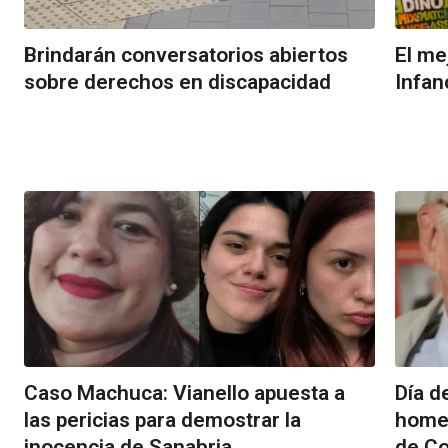
Brindarán conversatorios abiertos
El me
sobre derechos en discapacidad
Infan
Caso Machuca: Vianello apuesta a
Día d
las pericias para demostrar la
homen
inocencia de Sanabria
de Co