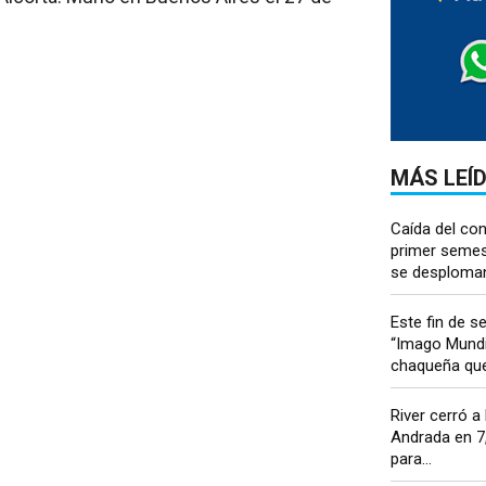
MÁS LEÍ
Caída del co
primer semes
se desploman 
Este fin de 
“Imago Mundi”
chaqueña que.
River cerró a
Andrada en 7
para...