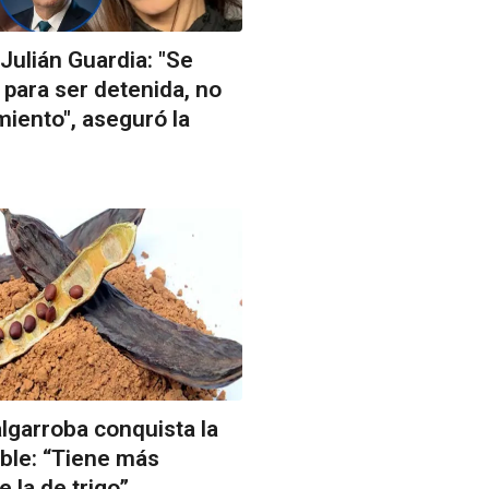
Julián Guardia: "Se
para ser detenida, no
iento", aseguró la
algarroba conquista la
ble: “Tiene más
 la de trigo”