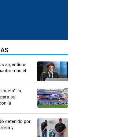
DAS
os argentinos
uantar más el
loneta": la
epara su
con la
dó detenido por
areja y