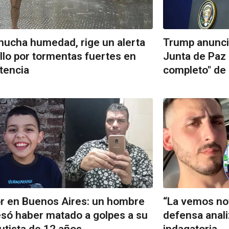
ucha humedad, rige un alerta
Trump anunci
llo por tormentas fuertes en
Junta de Paz 
tencia
completo" de
r en Buenos Aires: un hombre
“La vemos not
só haber matado a golpes a su
defensa anali
autista de 12 años
indagatoria