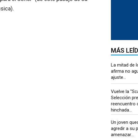
sica).
MÁS LEÍ
La mitad de l
afirma no ag
ajuste...
Vuelve la "Sca
Selección pr
reencuentro 
hinchada...
Un joven que
agredir a su p
amenazar...