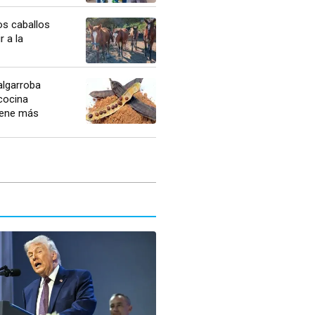
os caballos
r a la
algarroba
cocina
Tiene más