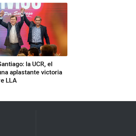
antiago: la UCR, el
na aplastante victoria
re LLA