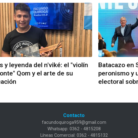
 y leyenda del n'viké: el "violín
Batacazo en S
onte" Qom y el arte de su
peronismo y u
cación
electoral sob
Contacto
facundoquiroga959@gmail.com
Whatsapp: 0362 - 4815208
Líneas Comercial: 0362 - 4815132