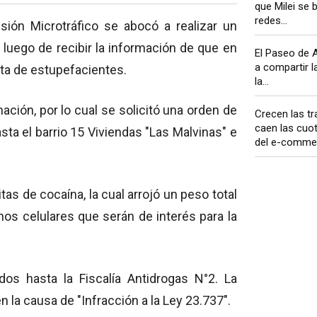
que Milei se 
redes...
visión Microtráfico se abocó a realizar un
, luego de recibir la información de que en
El Paseo de A
a compartir l
nta de estupefacientes.
la...
ción, por lo cual se solicitó una orden de
Crecen las tr
caen las cuot
sta el barrio 15 Viviendas "Las Malvinas" e
del e-commer
as de cocaína, la cual arrojó un peso total
os celulares que serán de interés para la
os hasta la Fiscalía Antidrogas N°2. La
 la causa de "Infracción a la Ley 23.737".