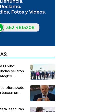
DAS
a El Niño:
incias sellaron
atégico...
fue oficializado
 buscar un...
tista: aseguran