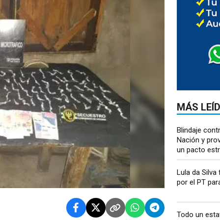
MÁS LEÍ
Blindaje contr
Nación y prov
un pacto estr
Lula da Silva 
por el PT para
Todo un esta