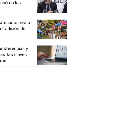
basó en las
rtesanos invita
a tradición de
ansferencias y
as: las claves
ce...