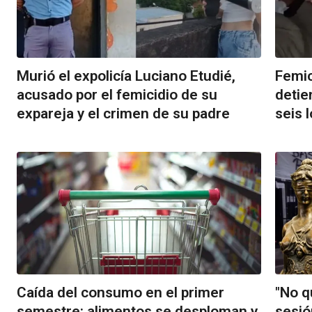
Murió el expolicía Luciano Etudié,
Femic
acusado por el femicidio de su
detie
expareja y el crimen de su padre
seis 
Caída del consumo en el primer
"No q
semestre: alimentos se desploman y
sesió