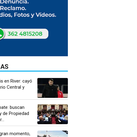
DAS
is en River: cayó
io Central y
ate: buscan
y de Propiedad
...
 gran momento,