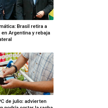
ática: Brasil retira a
en Argentina y rebaja
ateral
PC de julio: advierten
ón podría cortar la racha