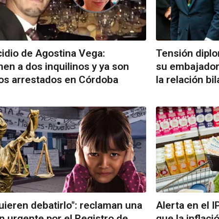
idio de Agostina Vega:
Tensión diplom
nen a dos inquilinos y ya son
su embajador 
los arrestados en Córdoba
la relación bil
uieren debatirlo": reclaman una
Alerta en el I
n urgente por el Registro de
que la inflaci