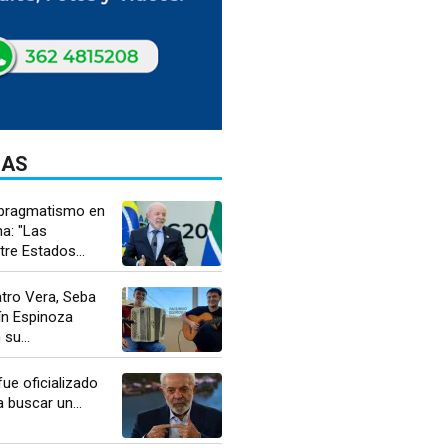
DAS
l pragmatismo en
a: "Las
tre Estados...
atro Vera, Seba
ín Espinoza
su...
fue oficializado
 buscar un...