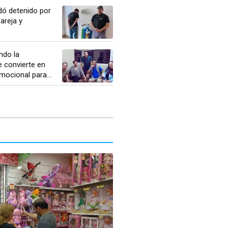
dó detenido por
areja y
ndo la
 convierte en
ocional para...