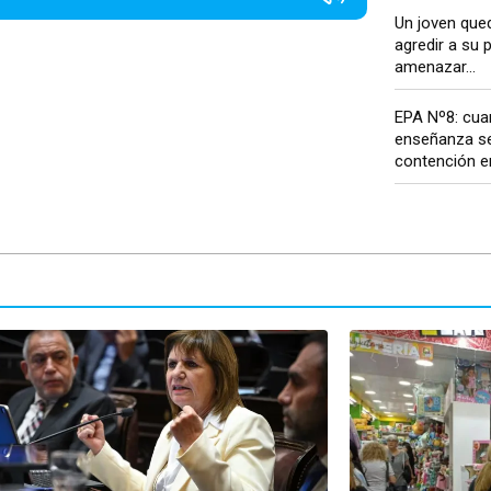
Un joven que
agredir a su p
amenazar...
EPA Nº8: cua
enseñanza se
contención em