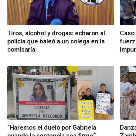
Tiros, alcohol y drogas: echaron al
Caso 
policía que baleó a un colega en la
fuerz
comisaría
impu
“Haremos el duelo por Gabriela
Danza
cuando la sentencia sea firme”
Zamba