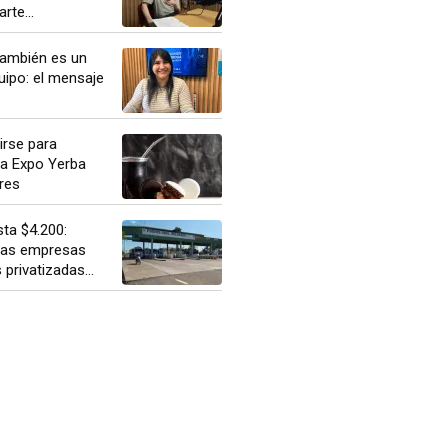
rte...
ambién es un
uipo: el mensaje
irse para
 la Expo Yerba
res
ta $4.200:
las empresas
 privatizadas...