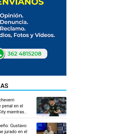
DAS
Echeverri
 penal en el
ty mientras...
ueño: Gustavo
ue jurado en el