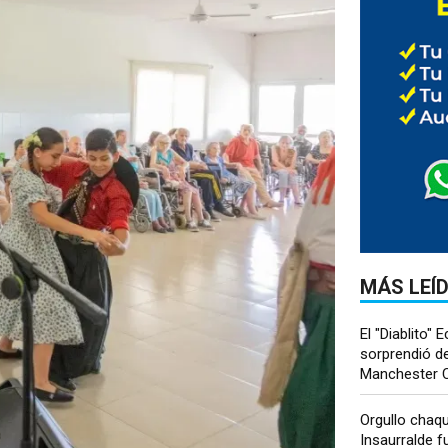
MÁS LEÍ
El "Diablito" 
sorprendió de
Manchester Ci
Orgullo chaq
Insaurralde f