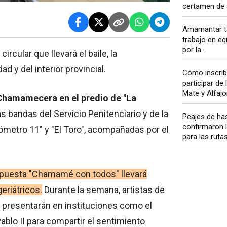
certamen de a
Amamantar t
trabajo en eq
por la...
rcular que llevará el baile, la
d y del interior provincial.
Cómo inscrib
participar de
Mate y Alfajo
a Chamamecera en el predio de "La
s bandas del Servicio Penitenciario y de la
Peajes de has
confirmaron 
lómetro 11" y "El Toro", acompañadas por el
para las rutas
propuesta "Chamamé con todos" llevará
eriátricos.
Durante la semana, artistas de
 presentarán en instituciones como el
Pablo II para compartir el sentimiento