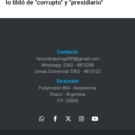
lo tildó de "corrupto" y "presidiario"
Contacto
facundoquiroga959@gmail.com
Whatsapp: 0362 - 4815208
Líneas Comercial: 0362 - 4815132
Dirección
Pueyrredón 804 - Resistencia
Chaco - Argentina
C.P.: (3500)