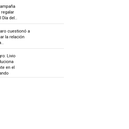
campaña
 regalar
 Día del...
naro cuestionó a
ar la relación
..
ro: Livio
luciona
te en el
rando