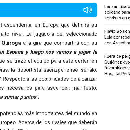
Lanzan una 
solidaria para
sonrisas en el
 trascendental en Europa que definirá su
Flávio Bolso
alto nivel. La jugadora del seleccionado
Lula por rebaj
 Quiroga
a la gira que compartirá con su
con Argentina.
en España y luego nos vamos a jugar la
Fuera de pelig
que se trazó el equipo para este certamen
Gutiérrez evo
favorablemen
ias, la deportista saenzpeñense señaló:
Hospital Per
"
. Respecto a las posibilidades de alcanzar
tos necesarios para ascender, manifestó:
 a sumar puntos".
s potencias más importantes del mundo en
europeo. Acerca de los rivales que deberán