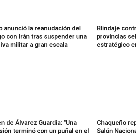
 anunció la reanudación del
Blindaje contr
go con Irán tras suspender una
provincias se
iva militar a gran escala
estratégico e
n de Álvarez Guardia: "Una
Chaqueño rep
sión terminó con un puñal en el
Salón Naciona