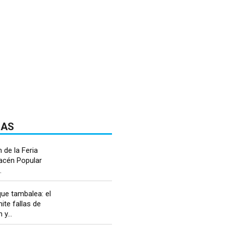
DAS
 de la Feria
macén Popular
.
ue tambalea: el
te fallas de
y...