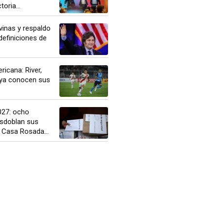
toria...
lvinas y respaldo
 definiciones de
icana: River,
 ya conocen sus
027: ocho
esdoblan sus
 Casa Rosada...