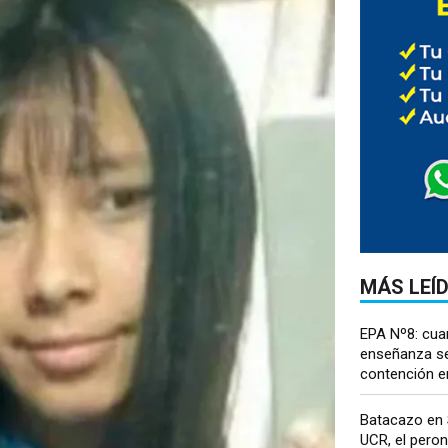
MÁS LEÍ
EPA Nº8: cua
enseñanza se
contención em
Batacazo en S
UCR, el pero