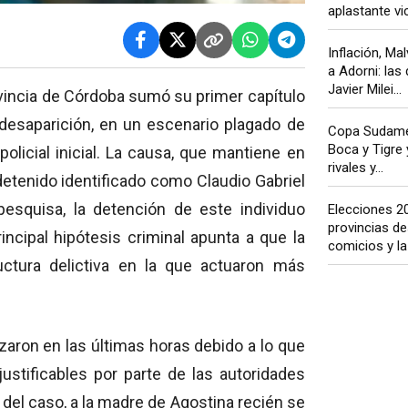
aplastante vic
Inflación, Ma
a Adorni: las
Javier Milei...
vincia de Córdoba sumó su primer capítulo
desaparición,
en un escenario plagado de
Copa Sudamer
Boca y Tigre
icial inicial.
La causa,
que mantiene en
rivales y...
tenido identificado como Claudio Gabriel
pesquisa,
la detención de este individuo
Elecciones 2
provincias d
incipal hipótesis criminal apunta a que la
comicios y la
ctura delictiva en la que actuaron más
izaron en las últimas horas debido a lo que
ustificables por parte de las autoridades
del caso,
a la madre de Agostina recién se