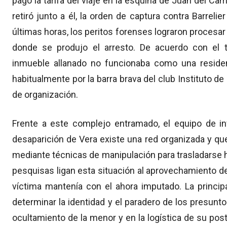
pagó la tarifa del viaje en la esquina de Juan del Ca
retiró junto a él,
la orden de captura contra Barrelier
últimas horas,
los peritos forenses lograron procesar
donde se produjo el arresto.
De acuerdo con el te
inmueble allanado no funcionaba como una residenci
habitualmente por la barra brava del club Instituto
de organización.
Frente a este complejo entramado,
el equipo de in
desaparición de Vera existe una red organizada y 
mediante técnicas de manipulación para trasladarse h
pesquisas ligan esta situación al aprovechamiento de
víctima mantenía con el ahora imputado.
La principa
determinar la identidad y el paradero de los presun
ocultamiento de la menor y en la logística de su pos