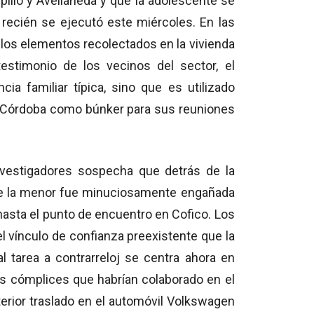
mpillo y Avellaneda y que la adolescente se
 recién se ejecutó este miércoles.
En las
 los elementos recolectados en la vivienda
stimonio de los vecinos del sector,
el
a familiar típica,
sino que es utilizado
 de Córdoba como búnker para sus reuniones
vestigadores sospecha que detrás de la
que la menor fue minuciosamente engañada
asta el punto de encuentro en Cofico.
Los
l vínculo de confianza preexistente que la
l tarea a contrarreloj se centra ahora en
tos cómplices que habrían colaborado en el
terior traslado en el automóvil Volkswagen