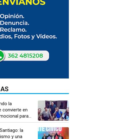
DAS
ndo la
 convierte en
ocional para...
antiago: la
nismo y una