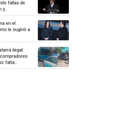
te fallas de
y...
na en el
rno le sugirió a
tarra ilegal:
a compradores
 falta...