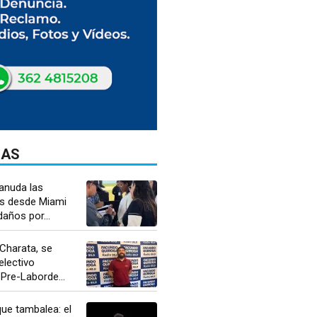
DAS
anuda las
s desde Miami
daños por...
Charata, se
electivo
 Pre-Laborde...
ue tambalea: el