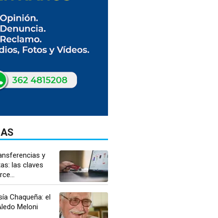
DAS
ansferencias y
as: las claves
ce...
sía Chaqueña: el
ledo Meloni