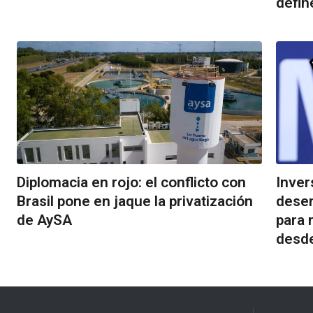
defin
Diplomacia en rojo: el conflicto con
Inver
Brasil pone en jaque la privatización
desem
de AySA
para 
desd