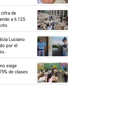
 cifra de
ende a 6.125
moto
licía Luciano
do por el
u...
no exige
 75% de clases