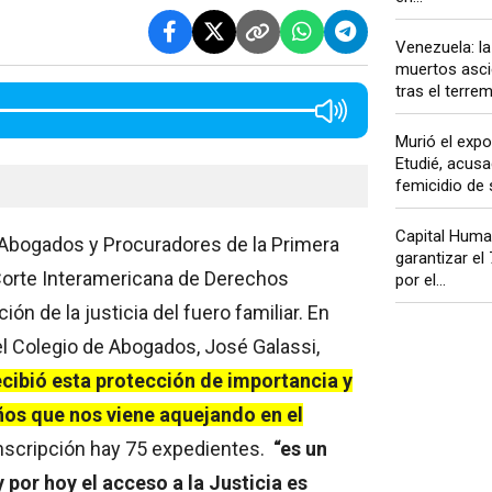
Venezuela: la
muertos asci
tras el terre
Murió el expo
Etudié, acusa
femicidio de s
Capital Huma
e Abogados y Procuradores de la Primera
garantizar el
 Corte Interamericana de Derechos
por el...
n de la justicia del fuero familiar. En
el Colegio de Abogados, José Galassi,
cibió esta protección de importancia y
iños que nos viene aquejando en el
nscripción hay 75 expedientes.
“es un
 por hoy el acceso a la Justicia es