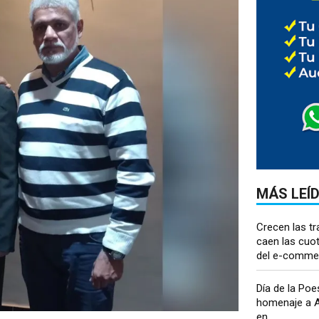
MÁS LEÍ
Crecen las tr
caen las cuot
del e-commer
Día de la Poe
homenaje a A
en...