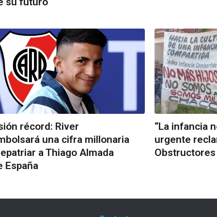
e su futuro
sión récord: River
“La infancia 
bolsará una cifra millonaria
urgente recla
repatriar a Thiago Almada
Obstructores
e España