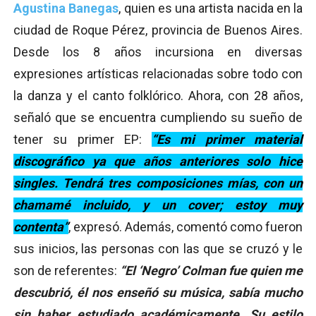
Agustina Banegas
, quien es una artista nacida en la
ciudad de Roque Pérez, provincia de Buenos Aires.
Desde los 8 años incursiona en diversas
expresiones artísticas relacionadas sobre todo con
la danza y el canto folklórico. Ahora, con 28 años,
señaló que se encuentra cumpliendo su sueño de
tener su primer EP:
‘‘Es mi primer material
discográfico ya que años anteriores solo hice
singles. Tendrá tres composiciones mías, con un
chamamé incluido, y un cover; estoy muy
contenta’’
, expresó. Además, comentó como fueron
sus inicios, las personas con las que se cruzó y le
son de referentes:
‘‘El ‘Negro’ Colman fue quien me
descubrió, él nos enseñó su música, sabía mucho
sin haber estudiado académicamente. Su estilo