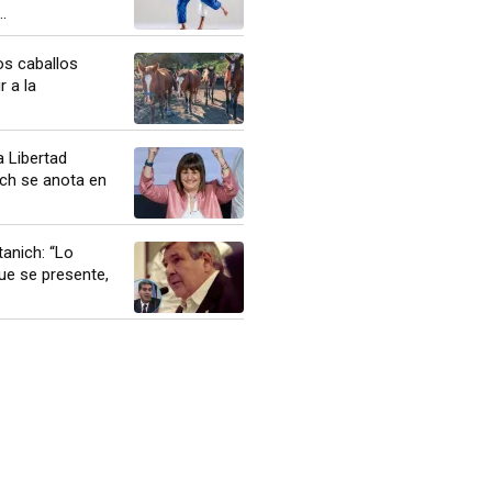
.
os caballos
r a la
 Libertad
ich se anota en
anich: “Lo
ue se presente,