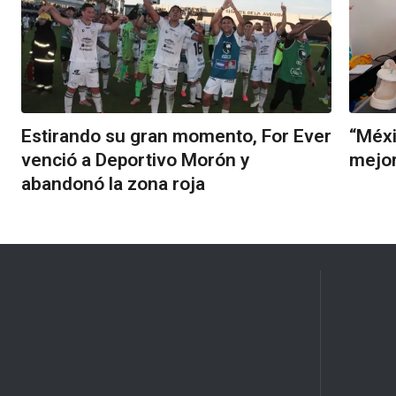
Estirando su gran momento, For Ever
“Méxi
venció a Deportivo Morón y
mejor
abandonó la zona roja