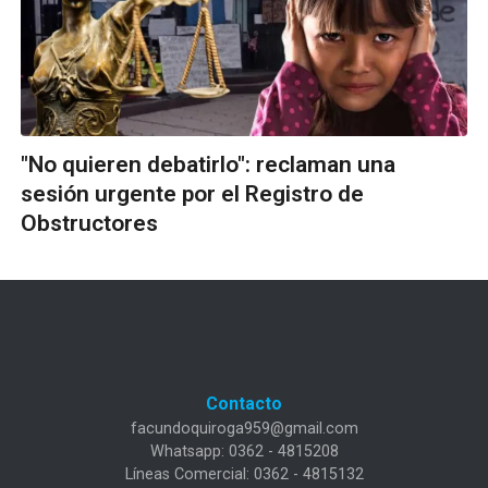
"No quieren debatirlo": reclaman una
sesión urgente por el Registro de
Obstructores
Contacto
facundoquiroga959@gmail.com
Whatsapp: 0362 - 4815208
Líneas Comercial: 0362 - 4815132